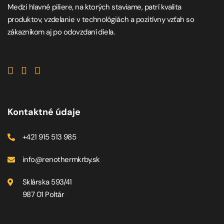
Medzi hlavné piliere, na ktorých staviame, patrí kvalita
produktov, vzdelanie v technológiách a pozitívny vzťah so
zákazníkom aj po odovzdaní diela.
Kontaktné údaje
+421 915 513 985
info@renothermkrby.sk
Sklárska 593/41
987 01 Poltár