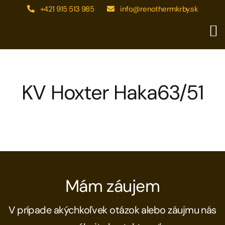
Skip
+421 915 513 985
info@renothermkrby.sk
to
content
KV Hoxter Haka63/51
Mám záujem
V prípade akýchkoľvek otázok alebo záujmu nás