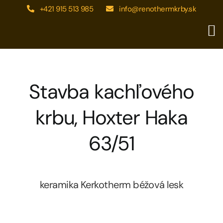
Skip
+421 915 513 985
info@renothermkrby.sk
to
content
Stavba kachľového
krbu, Hoxter Haka
63/51
keramika Kerkotherm béžová lesk